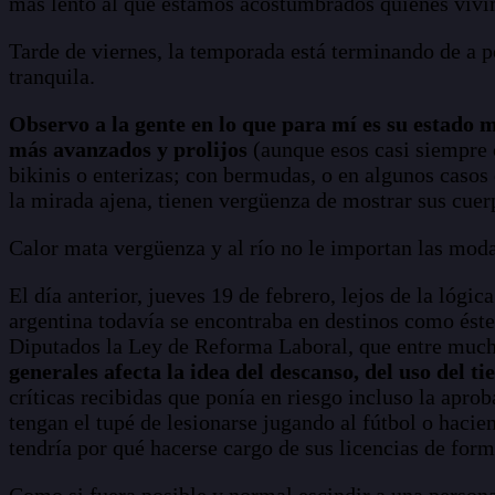
más lento al que estamos acostumbrados quienes viv
Tarde de viernes, la temporada está terminando de a po
tranquila.
Observo a la gente en lo que para mí es su estado m
más avanzados y prolijos
(aunque esos casi siempre 
bikinis o enterizas; con bermudas, o en algunos casos
la mirada ajena, tienen vergüenza de mostrar sus cuer
Calor mata vergüenza y al río no le importan las moda
El día anterior, jueves 19 de febrero, lejos de la lóg
argentina todavía se encontraba en destinos como éste
Diputados la Ley de Reforma Laboral, que entre much
generales afecta la idea del descanso, del uso del ti
críticas recibidas que ponía en riesgo incluso la aprob
tengan el tupé de lesionarse jugando al fútbol o hacie
tendría por qué hacerse cargo de sus licencias de for
Como si fuera posible y normal escindir a una persona 