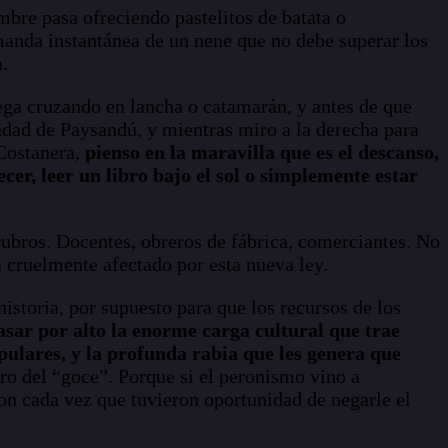
mbre pasa ofreciendo pastelitos de batata o
manda instantánea de un nene que no debe superar los
.
llega cruzando en lancha o catamarán, y antes de que
udad de Paysandú, y mientras miro a la derecha para
 Costanera,
pienso en la maravilla que es el descanso,
cer, leer un libro bajo el sol o simplemente estar
rubros. Docentes, obreros de fábrica, comerciantes. No
á cruelmente afectado por esta nueva ley.
historia, por supuesto para que los recursos de los
sar por alto la enorme carga cultural que trae
opulares, y la profunda rabia que les genera que
oro del “goce”. Porque si el peronismo vino a
aron cada vez que tuvieron oportunidad de negarle el