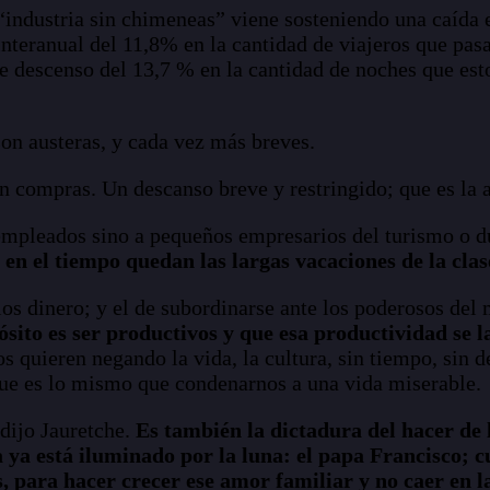
industria sin chimeneas” viene sosteniendo una caída 
teranual del 11,8% en la cantidad de viajeros que pasar
e descenso del 13,7 % en la cantidad de noches que esto
son austeras, y cada vez más breves.
sin compras. Un descanso breve y restringido; que es la 
 empleados sino a pequeños empresarios del turismo o 
en el tiempo quedan las largas vacaciones de la clas
dios dinero; y el de subordinarse ante los poderosos de
sito es ser productivos y que esa productividad se 
os quieren negando la vida, la cultura, sin tiempo, sin 
que es lo mismo que condenarnos a una vida miserable.
 dijo Jauretche.
Es también la dictadura del hacer de 
ra ya está iluminado por la luna: el papa Francisco; 
 para hacer crecer ese amor familiar y no caer en la