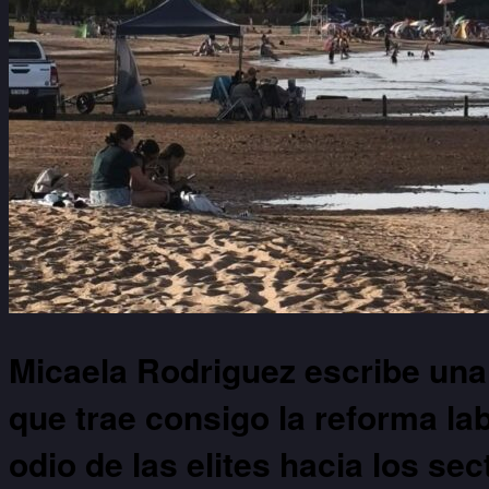
Micaela Rodriguez escribe una 
que trae consigo la reforma lab
odio de las elites hacia los se