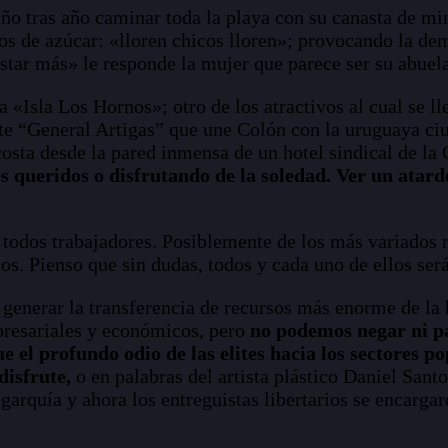
ño tras año caminar toda la playa con su canasta de mi
os de azúcar: «lloren chicos lloren»; provocando la de
ar más» le responde la mujer que parece ser su abuela
la «Isla Los Hornos»; otro de los atractivos al cual se 
te “General Artigas” que une Colón con la uruguaya ci
costa desde la pared inmensa de un hotel sindical de la
s queridos o disfrutando de la soledad. Ver un atarde
 todos trabajadores. Posiblemente de los más variados 
os. Pienso que sin dudas, todos y cada uno de ellos ser
s generar la transferencia de recursos más enorme de la 
presariales y económicos, pero
no podemos negar ni pa
e el profundo odio de las elites hacia los sectores p
disfrute,
o en palabras del artista plástico Daniel Sant
ligarquía y ahora los entreguistas libertarios se encarg