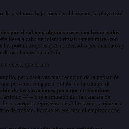
o de visitantes baja considerablemente, la playa está
ados por el sol o en algunos casos con bronceados
oría lleva a cabo un mismo ritual: toman mate; con
os los portan mujeres que. atravesadas por mandatos y
r de un chapuzón en el río.
, a veces, que el mar.
e amplio, pero cada vez más reducido de la población
o una perversa venganza, votaba en la cámara de
ción de las vacaciones, pero que en términos
l artículo 44 – hoy eliminado por la catarata de
 de sus propios representantes libertarios- a quienes
rario de trabajo. Porque en ese caso el empleador no
na que tiene una vida libre, con actividades,