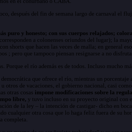
imos en el conurbano o CABA.
co, después del fin de semana largo de carnaval el fluj
ás puro y honesto; con sus cuerpos relajados; color
corresponden a colonenses oriundos del lugar); la may
 con shorts que hacen las veces de malla; en general es
pos ; pero que tampoco piensan resignarse a no disfruta
s. Porque el río además es de todos. Incluso mucho más
ica democrática que ofrece el río, mientras un porcentaj
 u otros de vacaciones, el gobierno nacional, casi com
as otras cosas
impone modificaciones sobre la regula
empo libre,
y tuvo incluso en su proyecto original con e
ación de la ley – la intención de castigar- dicho en boca
ndo cualquier otra cosa que lo haga feliz fuera de su ho
ma completa.
y su cuerpo de su ser “sujeto trabajador” y su ser perso