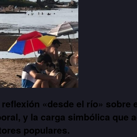
reflexión «desde el río» sobre 
oral, y la carga simbólica que a
ctores populares.