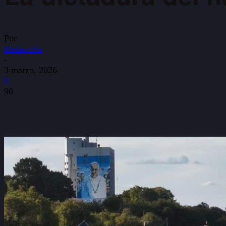
Por
Redacción
-
3 marzo, 2026
0
90
WhatsApp
Facebook
X
Copy URL