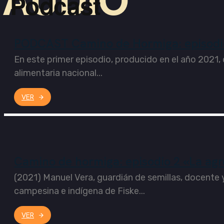
Podcast
PODCAST Camino de Hormiga: episodio 
En este primer episodio, producido en el año 2021, 
alimentaria nacional...
VER
Camino de hormiga: episodio 2 «La agro
(2021) Manuel Vera, guardián de semillas, docente 
campesina e indígena de Fiske...
VER