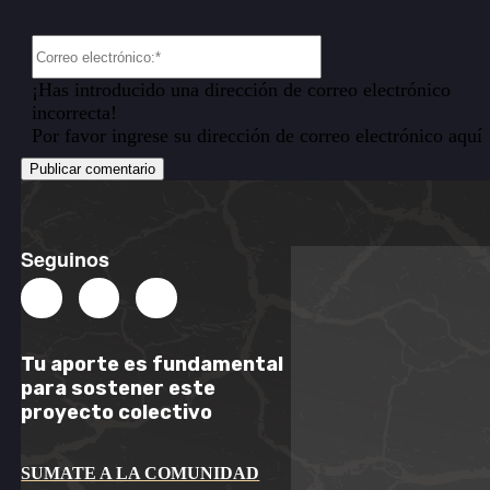
Correo
electrónico:*
¡Has introducido una dirección de correo electrónico
incorrecta!
Por favor ingrese su dirección de correo electrónico aquí
Seguinos
Tu aporte es
fundamental
para sostener este
proyecto colectivo
SUMATE A LA COMUNIDAD