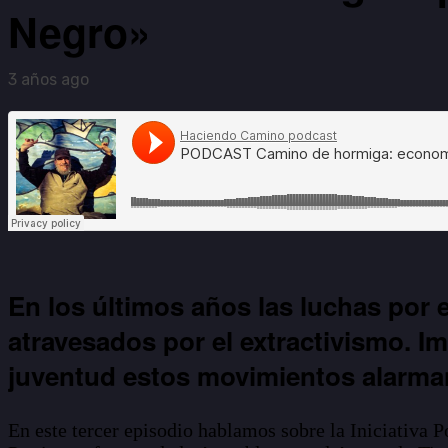
Negro»
3 años ago
En los últimos años las luchas por 
atravesados por el extractivismo. I
juventud estos movimientos alarman 
En este tercer episodio hablamos sobre la Iniciativa 