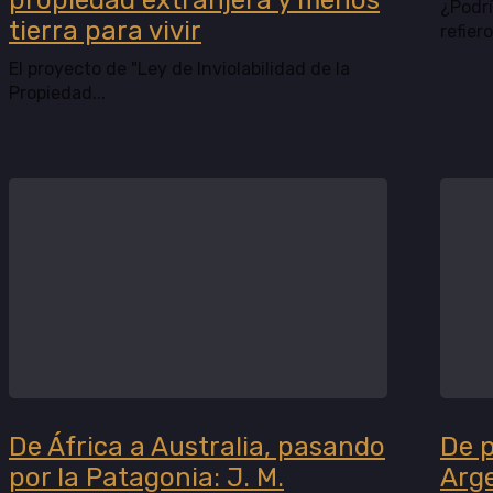
propiedad extranjera y menos
¿Podrí
tierra para vivir
refiero 
El proyecto de "Ley de Inviolabilidad de la
Propiedad...
De África a Australia, pasando
De p
por la Patagonia: J. M.
Arg