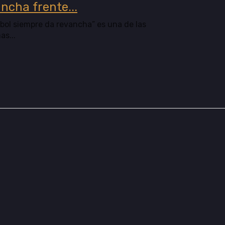
ncha frente...
tbol siempre da revancha” es una de las
s...
rio: