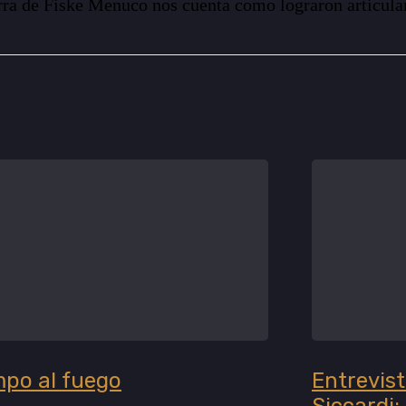
ierra de Fiske Menuco nos cuenta como lograron articul
mpo al fuego
Entrevis