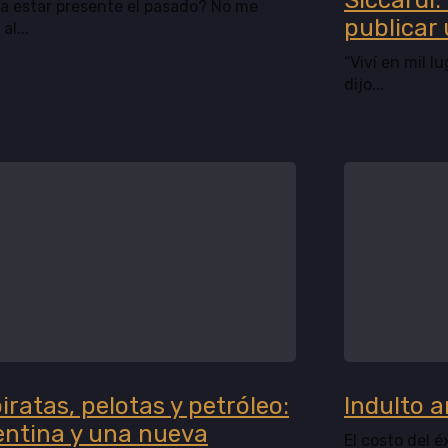
Siccardi:
a estar presente el pasado? No me
publicar 
al...
“Viví en mil 
dijo...
iratas, pelotas y petróleo:
Indulto 
entina y una nueva
El costo del é