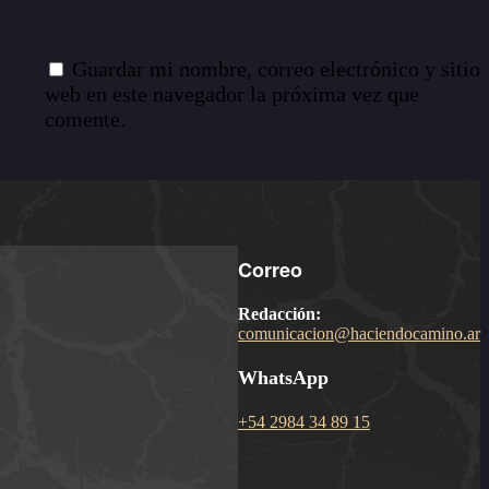
Guardar mi nombre, correo electrónico y sitio
web en este navegador la próxima vez que
comente.
Correo
Redacción:
comunicacion@haciendocamino.ar
WhatsApp
+54 2984 34 89 15