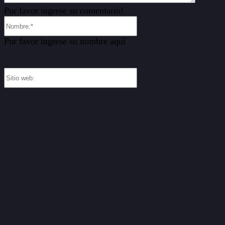
Por favor ingrese su comentario!
Nombre:*
Por favor ingrese su nombre aquí
Sitio
web: