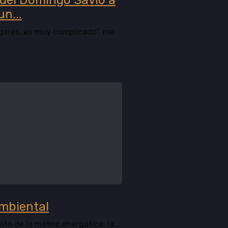
 del Domingo Savio a
un...
lugares, es muy complicado”, me
ambiental
xito de la matriz energética: la...