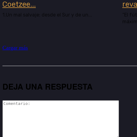
Coetzee...
reva
1.Un mal salvaje: desde el Sur y de un...
“El fú
máxima
Cargar más
DEJA UNA RESPUESTA
Comenta