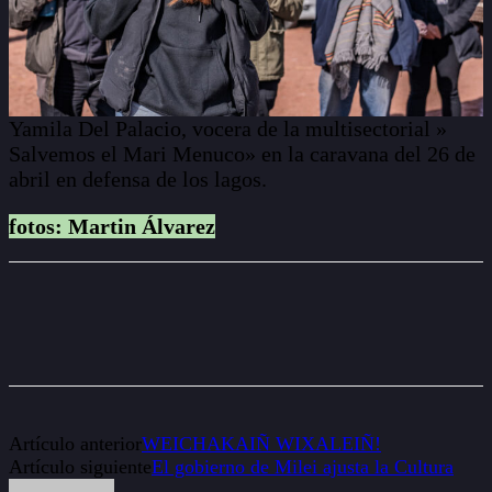
Yamila Del Palacio, vocera de la multisectorial »
Salvemos el Mari Menuco» en la caravana del 26 de
abril en defensa de los lagos.
fotos: Martin Álvarez
WhatsApp
Facebook
X
Copy URL
Artículo anterior
WEICHAKAIÑ WIXALEIÑ!
Artículo siguiente
El gobierno de Milei ajusta la Cultura