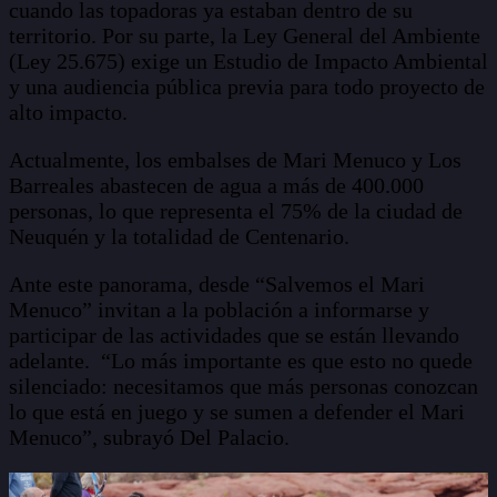
cuando las topadoras ya estaban dentro de su
territorio. Por su parte, la Ley General del Ambiente
(Ley 25.675) exige un Estudio de Impacto Ambiental
y una audiencia pública previa para todo proyecto de
alto impacto.
Actualmente, los embalses de Mari Menuco y Los
Barreales abastecen de agua a más de 400.000
personas, lo que representa el 75% de la ciudad de
Neuquén y la totalidad de Centenario.
Ante este panorama, desde “Salvemos el Mari
Menuco” invitan a la población a informarse y
participar de las actividades que se están llevando
adelante. “Lo más importante es que esto no quede
silenciado: necesitamos que más personas conozcan
lo que está en juego y se sumen a defender el Mari
Menuco”, subrayó Del Palacio.