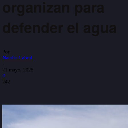
organizan para
defender el agua
Por
Natalia Cabral
-
21 mayo, 2025
0
242
WhatsApp
Facebook
X
Copy URL