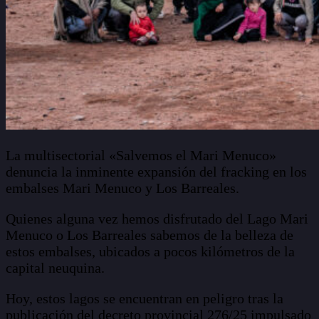
La multisectorial «Salvemos el Mari Menuco»
denuncia la inminente expansión del fracking en los
embalses Mari Menuco y Los Barreales.
Quienes alguna vez hemos disfrutado del Lago Mari
Menuco o Los Barreales sabemos de la belleza de
estos embalses, ubicados a pocos kilómetros de la
capital neuquina.
Hoy, estos lagos se encuentran en peligro tras la
publicación del decreto provincial 276/25 impulsado