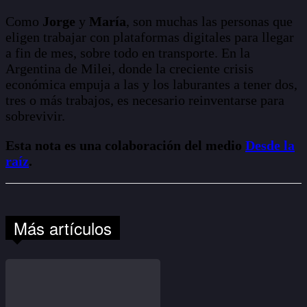
Como
Jorge
y
María
, son muchas las personas que
eligen trabajar con plataformas digitales para llegar
a fin de mes, sobre todo en transporte. En la
Argentina de Milei, donde la creciente crisis
económica empuja a las y los laburantes a tener dos,
tres o más trabajos, es necesario reinventarse para
sobrevivir.
Esta nota es una colaboración del medio
Desde la
raíz
.
Más artículos