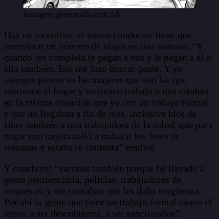
Imagen generada con IA
Hay un incentivo: el nuevo conductor tiene que
completar un número de viajes en una semana. “Y
cuando los completa te pagan a vos y le pagan a él o
ella también. Eso me hizo buscar gente. Y yo
siempre pienso en las mujeres que son las que
sostienen el hogar y no tienen trabajo o que estaban
en la misma situación que yo con un trabajo formal
y que no llegaban a fin de mes, inclusive hice de
Uber también a una trabajadora de la salud, que para
pagar una tarjeta salió a trabajar los fines de
semanas y estaba re contenta” explicó.
Y concluyó: “varones también porque he llevado a
gente penitenciaria, policías, trabajadores de
empresas; y me contaban que les daba vergüenza.
Por ahí la gente que tiene un trabajo formal siente el
temor a ser descubiertos, a ser sancionados”.