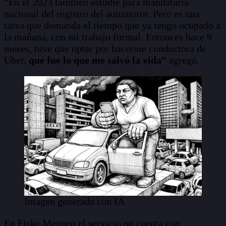
“En el 2023 también estudié para mandataria
nacional del registro del automotor. Pero es una
tarea que demanda el tiempo que ya tengo ocupado a
la mañana, con mi trabajo formal. Entonces hace 9
meses, tuve que optar por hacerme conductora de
Uber,
que fue lo que me salvó la vida”
agregó.
Imagen generada con IA
En Fiske Menuco el servicio no cuenta con