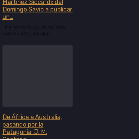
Martínez Siccardi: del
Domingo Savio a publicar
un...
“Viví en mil lugares, es muy
complicado”, me dijo...
De África a Australia,
pasando por la
Patagonia: J. M.