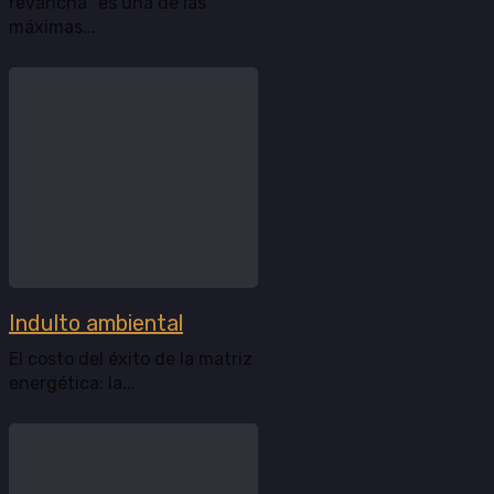
revancha” es una de las
máximas...
Indulto ambiental
El costo del éxito de la matriz
energética: la...