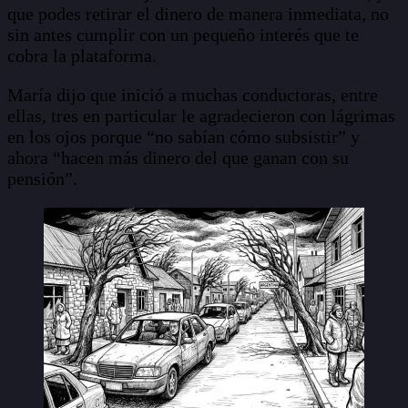
que podes retirar el dinero de manera inmediata, no
sin antes cumplir con un pequeño interés que te
cobra la plataforma.
María dijo que inició a muchas conductoras, entre
ellas, tres en particular le agradecieron con lágrimas
en los ojos porque “no sabían cómo subsistir” y
ahora “hacen más dinero del que ganan con su
pensión”.