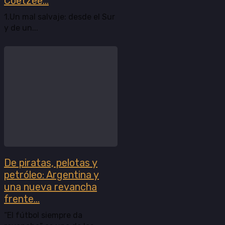
Coetzee...
1.Un mal salvaje: desde el Sur
y de un...
De piratas, pelotas y
petróleo: Argentina y
una nueva revancha
frente...
“El fútbol siempre da