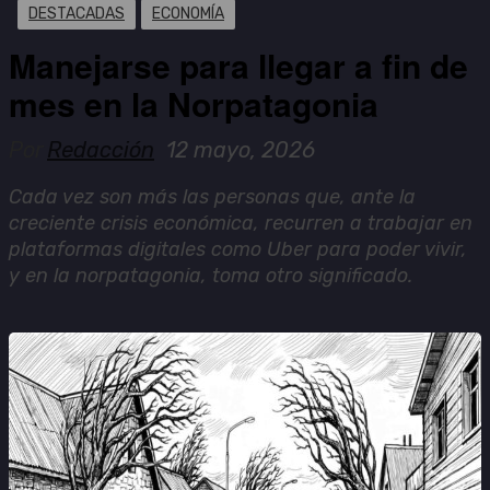
DESTACADAS
ECONOMÍA
Manejarse para llegar a fin de
mes en la Norpatagonia
Por
Redacción
12 mayo, 2026
Cada vez son más las personas que, ante la
creciente crisis económica, recurren a trabajar en
plataformas digitales como Uber para poder vivir,
y en la norpatagonia, toma otro significado.