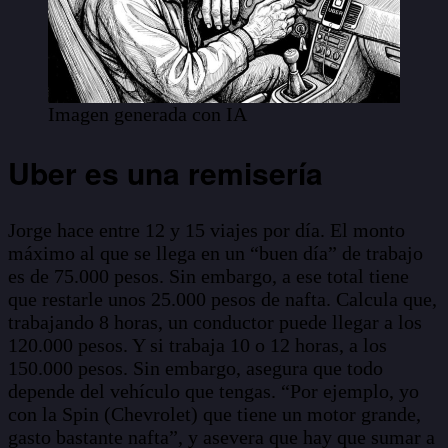
Imagen generada con IA
Uber es una remisería
Jorge hace entre 12 y 15 viajes por día. El monto
máximo al que se llega en un “buen día” de trabajo
es de 75.000 pesos. Sin embargo, a ese total tiene
que restarle unos 25.000 pesos de nafta. Calcula que,
trabajando 8 horas, un conductor puede llegar a los
120.000 pesos. Y si trabaja 10 o 12 horas, a los
150.000 pesos. Sin embargo, asegura que todo
depende del vehículo que tengas. “Por ejemplo, yo
con la Spin (Chevrolet) que tiene un motor grande,
gasto bastante nafta”, y asevera que hay que sumar a