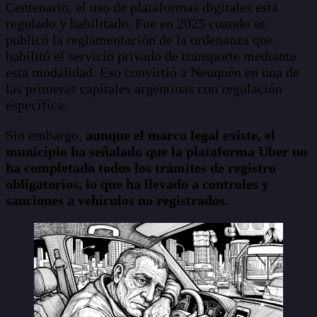
Centenario, el uso de plataformas digitales está
regulado y habilitado. Fue en 2025 cuando se
publicó la reglamentación de la ordenanza que
habilitó el servicio privado de transporte mediante
esta modalidad. Eso convirtió a Neuquén en una de
las primeras capitales argentinas con regulación
específica.
Sin embargo,
aunque el marco legal existe, el
municipio ha señalado que la plataforma Uber no
ha completado todos los trámites de registro
obligatorios, lo que ha llevado a controles y
sanciones a vehículos no registrados.