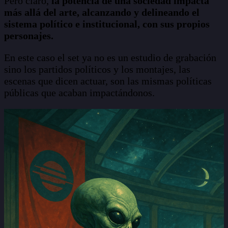
Pero claro,
la potencia de una sociedad impacta
más allá del arte, alcanzando y delineando el
sistema político e institucional, con sus propios
personajes.
En este caso el set ya no es un estudio de grabación
sino los partidos políticos y los montajes, las
escenas que dicen actuar, son las mismas políticas
públicas que acaban impactándonos.