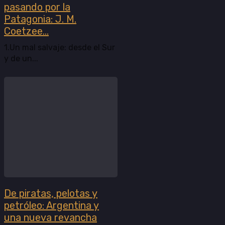
pasando por la
Patagonia: J. M.
Coetzee...
1.Un mal salvaje: desde el Sur
y de un...
De piratas, pelotas y
petróleo: Argentina y
una nueva revancha