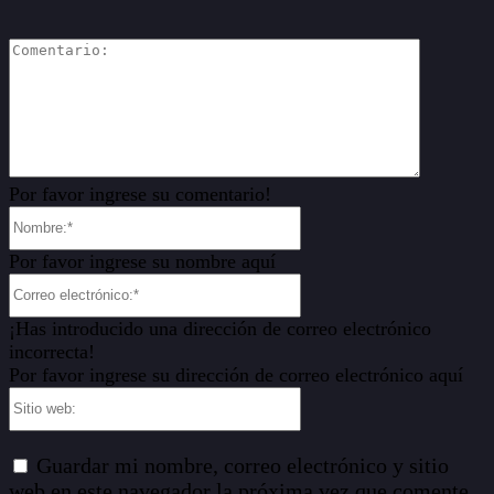
Comentar
Por favor ingrese su comentario!
Nombre:*
Por favor ingrese su nombre aquí
Correo
electrónico:*
¡Has introducido una dirección de correo electrónico
incorrecta!
Por favor ingrese su dirección de correo electrónico aquí
Sitio
web:
Guardar mi nombre, correo electrónico y sitio
web en este navegador la próxima vez que comente.