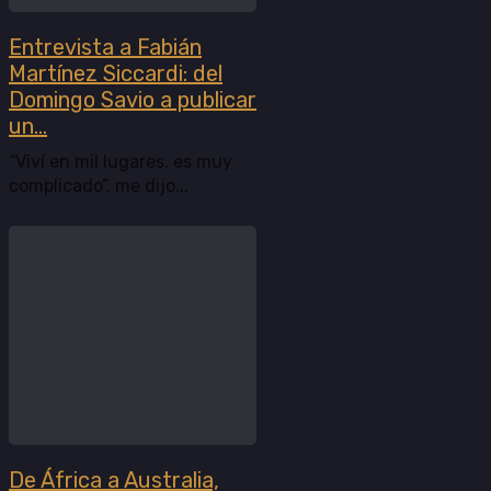
Entrevista a Fabián
Martínez Siccardi: del
Domingo Savio a publicar
un...
“Viví en mil lugares, es muy
complicado”, me dijo...
De África a Australia,