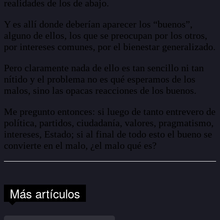
realidades de los de abajo.
Y es allí donde deberían aparecer los “buenos”,
alguno de ellos, los que se preocupan por los otros,
por intereses comunes, por el bienestar generalizado.
Pero claramente nada de ello es tan sencillo ni tan
nítido y el problema no es qué esperamos de los
malos, sino las opacas reacciones de los buenos.
Me pregunto entonces: si luego de tanto entrevero de
política, partidos, ciudadanía, valores, pragmatismo,
intereses, Estado; si al final de todo esto el bueno se
convierte en el malo, ¿el malo qué es?
Más artículos