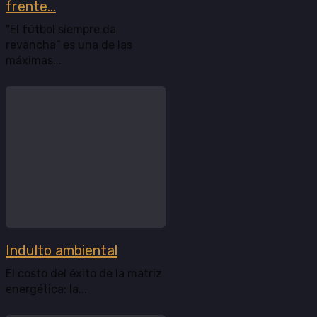
frente...
“El fútbol siempre da
revancha” es una de las
máximas...
Indulto ambiental
El costo del éxito de la matriz
energética: la...